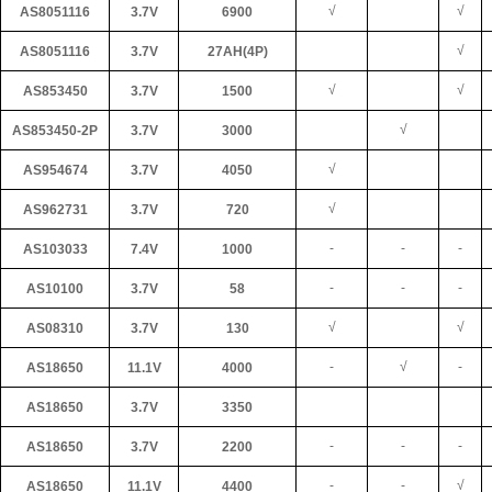
√
√
AS8051116
3.7V
6900
√
AS8051116
3.7V
27AH(4P)
√
√
AS853450
3.7V
1500
√
AS853450-2P
3.7V
3000
√
AS954674
3.7V
4050
√
AS962731
3.7V
720
-
-
-
AS103033
7.4V
1000
-
-
-
AS10100
3.7V
58
√
√
AS08310
3.7V
130
-
√
-
AS18650
11.1V
4000
AS18650
3.7V
3350
-
-
-
AS18650
3.7V
2200
-
-
√
AS18650
11.1V
4400