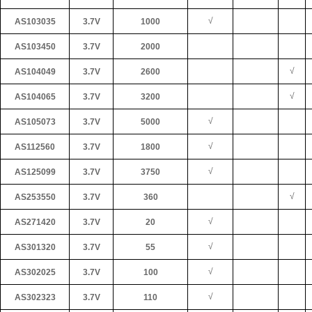
√
AS103035
3.7V
1000
AS103450
3.7V
2000
√
AS104049
3.7V
2600
√
AS104065
3.7V
3200
√
AS105073
3.7V
5000
√
AS112560
3.7V
1800
√
AS125099
3.7V
3750
√
AS253550
3.7V
360
√
AS271420
3.7V
20
√
AS301320
3.7V
55
√
AS302025
3.7V
100
√
AS302323
3.7V
110