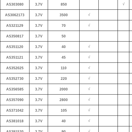
√
AS303080
3.7V
850
√
AS3062173
3.7V
3500
√
AS321129
3.7V
70
AS350817
3.7V
50
√
AS351120
3.7V
40
√
AS351121
3.7V
45
√
AS352025
3.7V
110
√
AS352730
3.7V
220
√
AS356585
3.7V
2000
√
AS357090
3.7V
2800
√
AS371042
3.7V
105
√
AS381018
3.7V
40
√
AS391520
3.7V
90