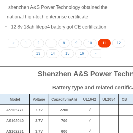
shenzhen A&S Power Technology obtained the
national high-tech enterprise certificate
12.8v 18ah lifepo4 battery got CE certification
•
«
1
2
...
8
9
10
11
12
13
14
15
16
»
Shenzhen A&S Power Techn
Battery type and related certifi
Model
Voltage
Capacity(mAh)
UL1642
UL2054
CB
√
AS505771
3.7V
2200
√
AS102040
3.7V
700
√
AS102231
3.7V
600