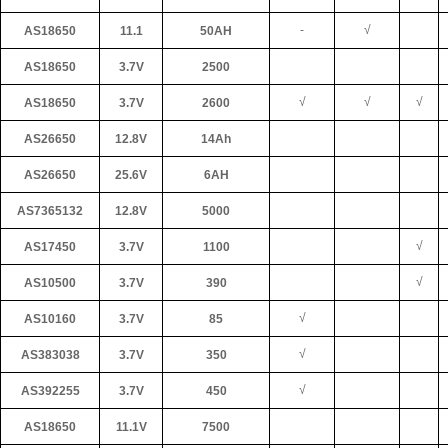
-
√
AS18650
11.1
50AH
AS18650
3.7V
2500
√
√
√
AS18650
3.7V
2600
AS26650
12.8V
14Ah
AS26650
25.6V
6AH
AS7365132
12.8V
5000
√
AS17450
3.7V
1100
√
AS10500
3.7V
390
√
AS10160
3.7V
85
√
AS383038
3.7V
350
√
AS392255
3.7V
450
AS18650
11.1V
7500