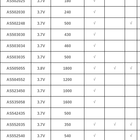
√
AS502025
3.7V
180
√
AS502030
3.7V
240
√
√
AS502248
3.7V
500
√
AS503030
3.7V
430
√
AS503034
3.7V
460
√
AS503035
3.7V
500
√
√
√
AS505055
3.8V
1800
√
AS504552
3.7V
1200
√
AS523450
3.7V
1000
√
AS535058
3.7V
1600
AS542435
3.7V
500
√
√
√
AS552035
3.7V
350
√
√
AS552540
3.7V
540