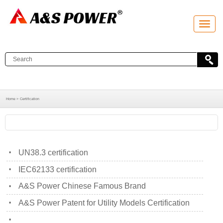
T
o
g
g
l
e
n
a
v
i
g
a
Home >
Certification
t
i
o
n
UN38.3 certification
•
IEC62133 certification
•
A&S Power Chinese Famous Brand
•
A&S Power Patent for Utility Models Certification
•
•